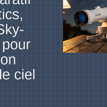
ics,
Sky-
 pour
ion
le ciel
d