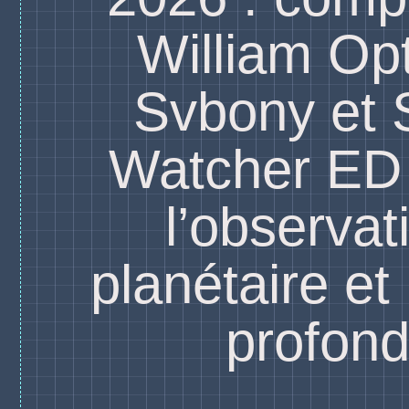
William Opt
Svbony et 
Watcher ED
l’observat
planétaire et 
profon