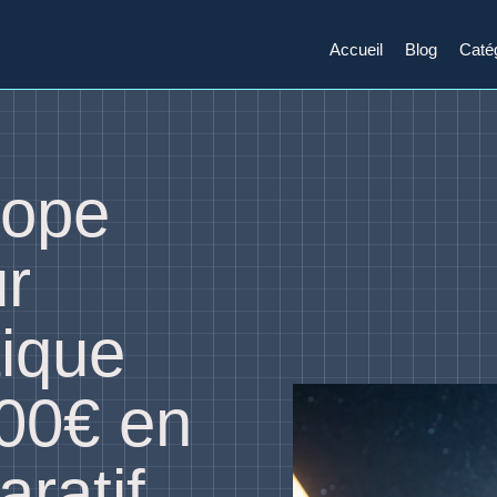
Accueil
Blog
Caté
cope
ur
ique
800€ en
ratif