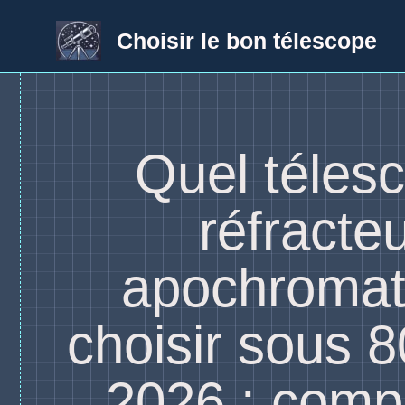
Aller
au
Choisir le bon télescope
contenu
Quel téles
réfracte
apochromat
choisir sous 
2026 : compa