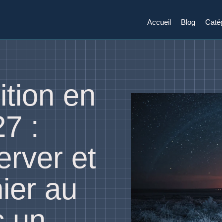
Accueil
Blog
Caté
tion en
27 :
rver et
ier au
c un