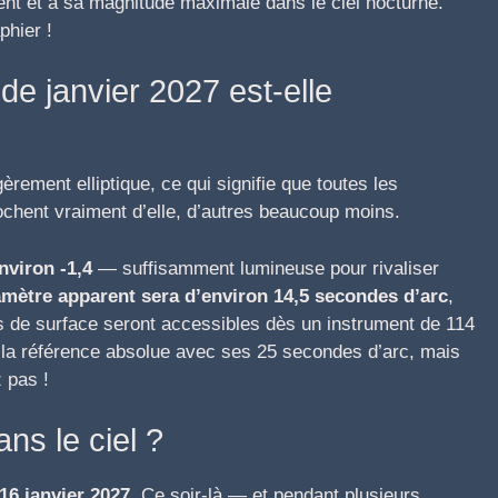
ent et à sa magnitude maximale dans le ciel nocturne.
phier !
de janvier 2027 est-elle
èrement elliptique, ce qui signifie que toutes les
ochent vraiment d’elle, d’autres beaucoup moins.
nviron -1,4
— suffisamment lumineuse pour rivaliser
amètre apparent sera d’environ 14,5 secondes d’arc
,
ls de surface seront accessibles dès un instrument de 114
 la référence absolue avec ses 25 secondes d’arc, mais
 pas !
ns le ciel ?
16 janvier 2027
. Ce soir-là — et pendant plusieurs