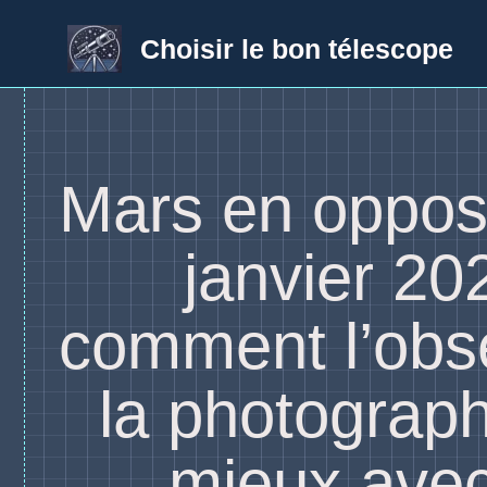
Aller
au
Choisir le bon télescope
contenu
Mars en opposi
janvier 20
comment l’obse
la photograph
mieux ave