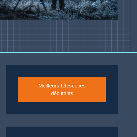
Meilleurs télescopes
débutants