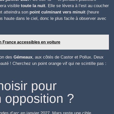
era visible
toute la nuit
. Elle se lèvera à l’est au coucher
et atteindra son
point culminant vers minuit
(heure
us haute dans le ciel, donc le plus facile à observer avec
en France accessibles en voiture
ion des
Gémeaux
, aux côtés de Castor et Pollux. Deux
auté ! Cherchez un point orange vif qui ne scintille pas :
oisir pour
 opposition ?
des d’arc en janvier 2027, Mars reste une cible