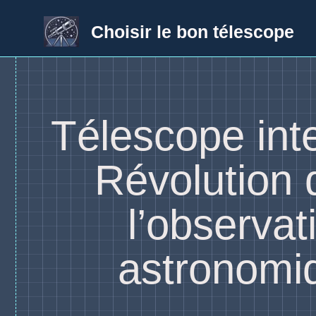
Aller
au
Choisir le bon télescope
contenu
Télescope inter
Révolution 
l’observat
astronomi