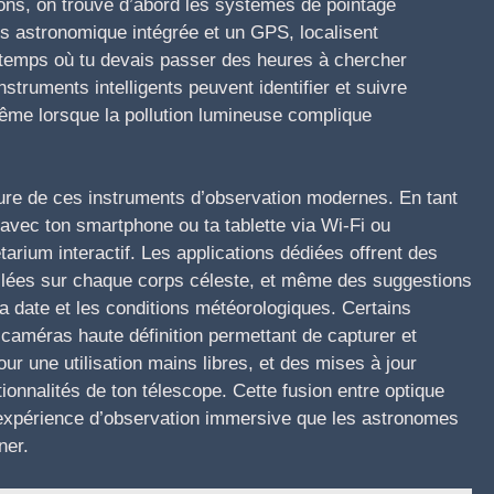
ons, on trouve d’abord les systèmes de pointage
s astronomique intégrée et un GPS, localisent
e temps où tu devais passer des heures à chercher
truments intelligents peuvent identifier et suivre
ême lorsque la pollution lumineuse complique
ure de ces instruments d’observation modernes. En tant
 avec ton smartphone ou ta tablette via Wi-Fi ou
tarium interactif. Les applications dédiées offrent des
aillées sur chaque corps céleste, et même des suggestions
la date et les conditions météorologiques. Certains
caméras haute définition permettant de capturer et
r une utilisation mains libres, et des mises à jour
tionnalités de ton télescope. Cette fusion entre optique
 expérience d’observation immersive que les astronomes
ner.