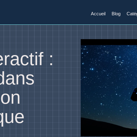
Accueil
Blog
Caté
actif :
dans
ion
que