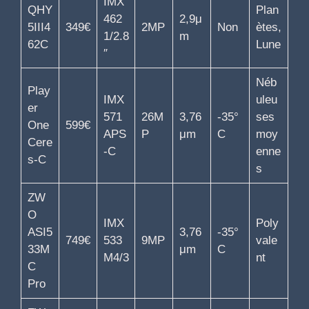
IMX
QHY
Plan
462
2,9μ
5III4
349€
2MP
Non
ètes,
1/2.8
m
62C
Lune
″
Néb
Play
IMX
uleu
er
571
26M
3,76
-35°
ses
One
599€
APS
P
μm
C
moy
Cere
-C
enne
s-C
s
ZW
O
IMX
Poly
ASI5
3,76
-35°
749€
533
9MP
vale
33M
μm
C
M4/3
nt
C
Pro