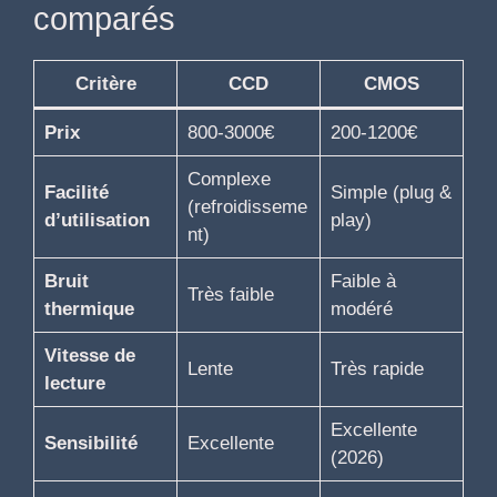
comparés
Critère
CCD
CMOS
Prix
800-3000€
200-1200€
Complexe
Facilité
Simple (plug &
(refroidisseme
d’utilisation
play)
nt)
Bruit
Faible à
Très faible
thermique
modéré
Vitesse de
Lente
Très rapide
lecture
Excellente
Sensibilité
Excellente
(2026)