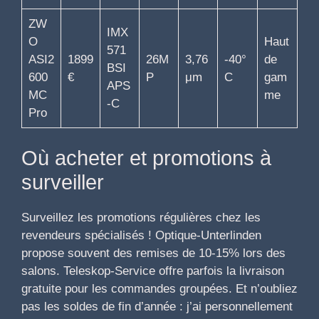
ZW
IMX
O
Haut
571
ASI2
1899
26M
3,76
-40°
de
BSI
600
€
P
μm
C
gam
APS
MC
me
-C
Pro
Où acheter et promotions à
surveiller
Surveillez les promotions régulières chez les
revendeurs spécialisés ! Optique-Unterlinden
propose souvent des remises de 10-15% lors des
salons. Teleskop-Service offre parfois la livraison
gratuite pour les commandes groupées. Et n’oubliez
pas les soldes de fin d’année : j’ai personnellement