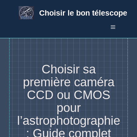
Aller
au
Choisir le bon télescope
contenu
Menu
Choisir sa
première caméra
CCD ou CMOS
pour
l’astrophotographie
: Guide complet