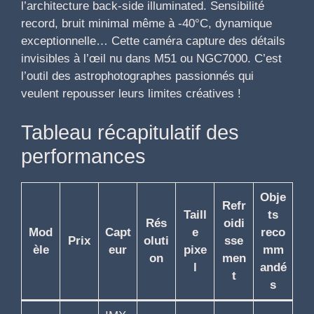
l’architecture back-side illuminated. Sensibilité
record, bruit minimal même à -40°C, dynamique
exceptionnelle… Cette caméra capture des détails
invisibles à l’œil nu dans M51 ou NGC7000. C’est
l’outil des astrophotographes passionnés qui
veulent repousser leurs limites créatives !
Tableau récapitulatif des
performances
Obje
Refr
Taill
ts
Rés
oidi
Mod
Capt
e
reco
Prix
oluti
sse
èle
eur
pixe
mm
on
men
l
andé
t
s