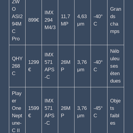
ZW
O
Gran
IMX
ASI2
11,7
4,63
-40°
ds
899€
294
94M
MP
μm
C
cha
M4/3
C
mps
Pro
Néb
IMX
QHY
uleu
1299
571
26M
3,76
-40°
268
ses
€
APS
P
μm
C
C
éten
-C
dues
Play
er
IMX
Obje
One
1599
571
26M
3,76
-45°
ts
Nept
€
APS
P
μm
C
faibl
une-
-C
es
C II