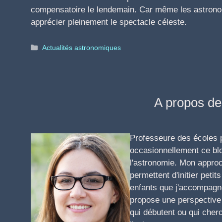
compensatoire le lendemain. Car même les astrono
apprécier pleinement le spectacle céleste.
Catégories
Actualités astronomiques
A propos de 
Professeure des écoles pa
occasionnellement ce blo
l'astronomie. Mon approc
permettent d'initier pet
enfants que j'accompagn
propose une perspective 
qui débutent ou qui cher