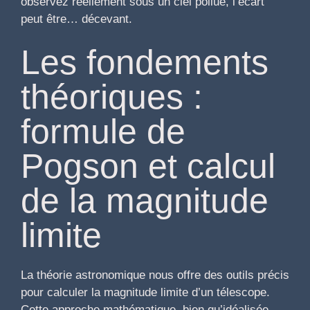
observez réellement sous un ciel pollué, l’écart
peut être… décevant.
Les fondements
théoriques :
formule de
Pogson et calcul
de la magnitude
limite
La théorie astronomique nous offre des outils précis
pour calculer la magnitude limite d’un télescope.
Cette approche mathématique, bien qu’idéalisée,