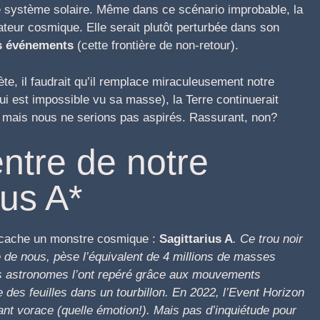
e système solaire. Même dans ce scénario improbable, la
teur cosmique. Elle serait plutôt perturbée dans son
s événements
(cette frontière de non-retour).
te, il faudrait qu’il remplace miraculeusement notre
 qui est impossible vu sa masse), la Terre continuerait
ir, mais nous ne serions pas aspirés. Rassurant, non?
entre de notre
ius A*
e cache un monstre cosmique :
Sagittarius A
. Ce trou noir
 de nous, pèse l’équivalent de 4 millions de masses
! Les astronomes l’ont repéré grâce aux mouvements
 des feuilles dans un tourbillon. En 2022, l’Event Horizon
nt vorace (quelle émotion!). Mais pas d’inquiétude pour