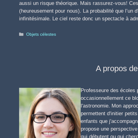
aussi un risque théorique. Mais rassurez-vous! Ce
(heureusement pour nous). La probabilité que l’un d
infinitésimale. Le ciel reste donc un spectacle à adm
Catégories
Objets célestes
A propos de 
Professeure des écoles pa
occasionnellement ce blo
l'astronomie. Mon approc
permettent d'initier pet
enfants que j'accompagn
propose une perspective 
qui débutent ou qui cher