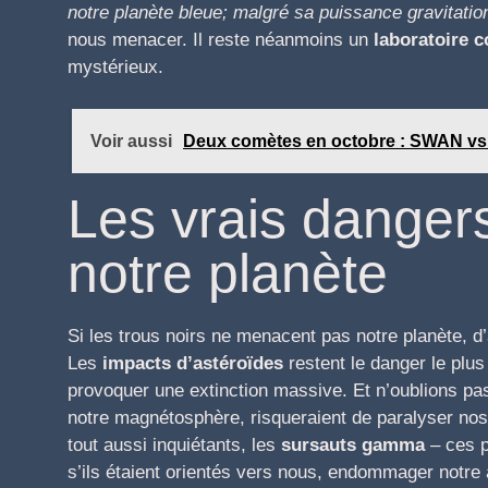
notre planète bleue; malgré sa puissance gravitation
nous menacer. Il reste néanmoins un
laboratoire 
mystérieux.
Voir aussi
Deux comètes en octobre : SWAN vs 
Les vrais danger
notre planète
Si les trous noirs ne menacent pas notre planète, 
Les
impacts d’astéroïdes
restent le danger le plus 
provoquer une extinction massive. Et n’oublions pa
notre magnétosphère, risqueraient de paralyser nos
tout aussi inquiétants, les
sursauts gamma
– ces p
s’ils étaient orientés vers nous, endommager notr