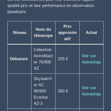
qualité-prix et leur performance en observation
planétaire.
Prix
Nom du
Niveau
approxim
Achat
télescope
atif
Celestron
AstroMast
Voir sur
Débutant
205 €
er 70/900
Astroshop
AZ
Skywatch
er AC
Voir sur
90/900
300 €
Astroshop
Evostar
AZ-3