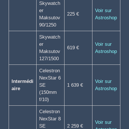
Skywatch
er
Voir sur
225 €
Maksutov
Astroshop
90/1250
Skywatch
er
Voir sur
619 €
Maksutov
Astroshop
127/1500
Celestron
NexStar 6
Intermédi
Voir sur
SE
1 639 €
aire
Astroshop
(150mm
f/10)
Celestron
NexStar 8
Voir sur
SE
2 259 €