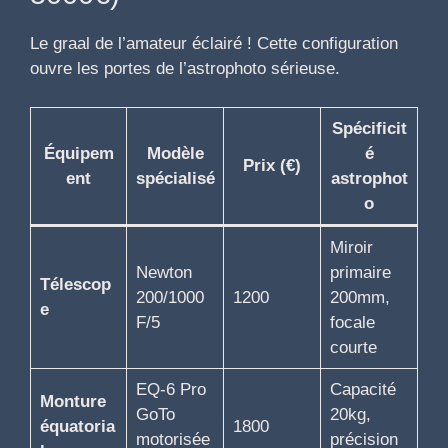
Le graal de l’amateur éclairé ! Cette configuration
ouvre les portes de l’astrophoto sérieuse.
Spécificit
Équipem
Modèle
é
Prix (€)
ent
spécialisé
astrophot
o
Miroir
Newton
primaire
Télescop
200/1000
1200
200mm,
e
F/5
focale
courte
EQ-6 Pro
Capacité
Monture
GoTo
20kg,
équatoria
1800
motorisée
précision