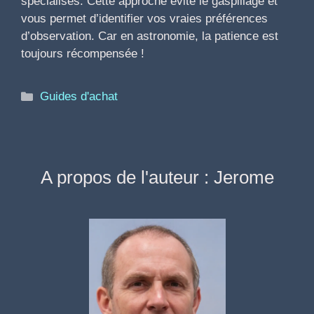
spécialisés. Cette approche évite le gaspillage et
vous permet d’identifier vos vraies préférences
d’observation. Car en astronomie, la patience est
toujours récompensée !
Catégories
Guides d'achat
A propos de l'auteur : Jerome