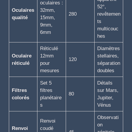
oculaires :
52°,
Oculaires
32mm,
280
revêtemen
qualité
15mm,
ts
9mm,
multicouc
6mm
hes
Réticulé
Diamètres
Oculaire
12mm
stellaires,
120
réticulé
pour
séparation
mesures
doubles
Set 5
Détails
Filtres
filtres
sur Mars,
80
colorés
planétaire
Jupiter,
s
Vénus
Observati
Renvoi
on
Renvoi
coudé