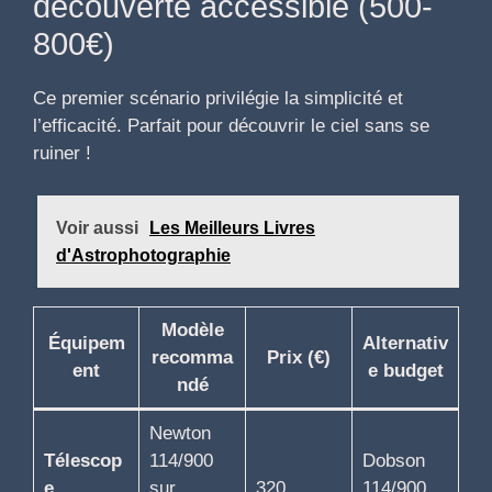
découverte accessible (500-
800€)
Ce premier scénario privilégie la simplicité et
l’efficacité. Parfait pour découvrir le ciel sans se
ruiner !
Voir aussi
Les Meilleurs Livres
d'Astrophotographie
Modèle
Équipem
Alternativ
recomma
Prix (€)
ent
e budget
ndé
Newton
Télescop
114/900
Dobson
e
sur
320
114/900