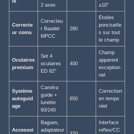
le
2 axes
±10″
Étoiles
Correcteu
Correcte
ponctuelle
r Baader
280
ur coma
s sur tout
MPCC
le champ
Champ
Set 4
Oculaires
apparent
oculaires
400
premium
exception
ED 82°
nel
Caméra
Système
Correction
guide +
autoguid
650
en temps
lunette
age
réel
60/240
Bagues,
Interface
Accessoi
adaptateur
reflex/CC
370