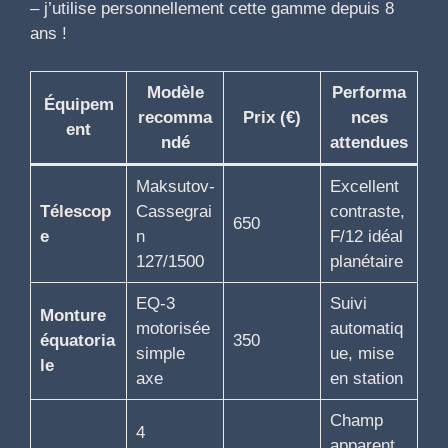
– j’utilise personnellement cette gamme depuis 8
ans !
Modèle
Performa
Équipem
recomma
Prix (€)
nces
ent
ndé
attendues
Maksutov-
Excellent
Télescop
Cassegrai
contraste,
650
e
n
F/12 idéal
127/1500
planétaire
EQ-3
Suivi
Monture
motorisée
automatiq
équatoria
350
simple
ue, mise
le
axe
en station
Champ
4
apparent