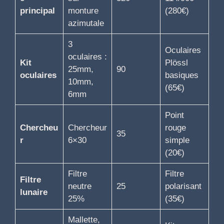
principal
monture
(280€)
azimutale
3
Oculaires
oculaires :
Kit
Plössl
25mm,
90
oculaires
basiques
10mm,
(65€)
6mm
Point
Chercheu
Chercheur
rouge
35
r
6×30
simple
(20€)
Filtre
Filtre
Filtre
neutre
25
polarisant
lunaire
25%
(35€)
Mallette,