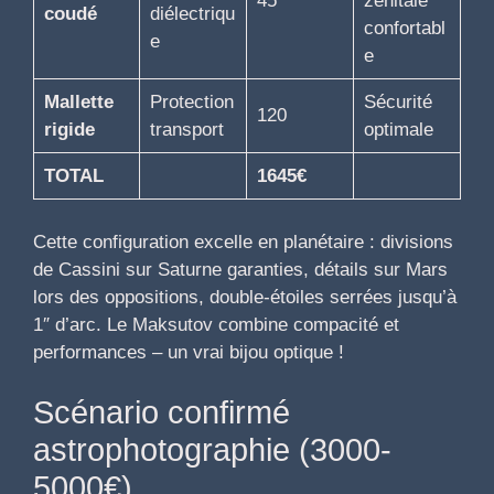
45
zénitale
coudé
diélectriqu
confortabl
e
e
Mallette
Protection
Sécurité
120
rigide
transport
optimale
TOTAL
1645€
Cette configuration excelle en planétaire : divisions
de Cassini sur Saturne garanties, détails sur Mars
lors des oppositions, double-étoiles serrées jusqu’à
1″ d’arc. Le Maksutov combine compacité et
performances – un vrai bijou optique !
Scénario confirmé
astrophotographie (3000-
5000€)