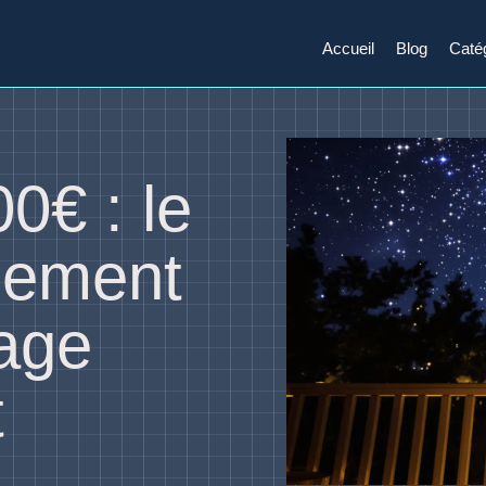
Accueil
Blog
Caté
0€ : le
pement
age
t