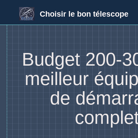
Aller
au
Choisir le bon télescope
contenu
Budget 200-30
meilleur équi
de démarr
comple