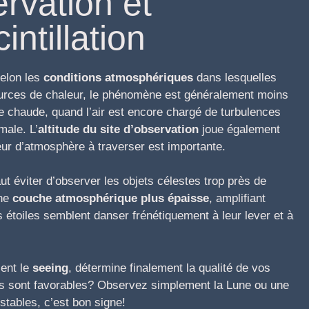
rvation et
intillation
selon les
conditions atmosphériques
dans lesquelles
sources de chaleur, le phénomène est généralement moins
e chaude, quand l’air est encore chargé de turbulences
male. L’
altitude du site d’observation
joue également
seur d’atmosphère à traverser est importante.
 éviter d’observer les objets célestes trop près de
une
couche atmosphérique plus épaisse
, amplifiant
es étoiles semblent danser frénétiquement à leur lever et à
lent le
seeing
, détermine finalement la qualité de vos
ns sont favorables? Observez simplement la Lune ou une
 stables, c’est bon signe!