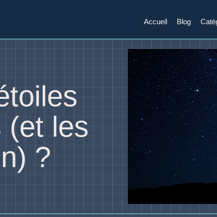
Accueil
Blog
Caté
étoiles
s (et les
n) ?