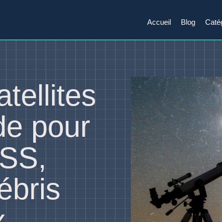
Accueil
Blog
Caté
tellites
ide pour
ISS,
ébris
x