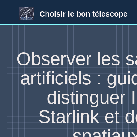
Aller
au
Choisir le bon télescope
contenu
Observer les sa
artificiels : gu
distinguer 
Starlink et d
spatiau