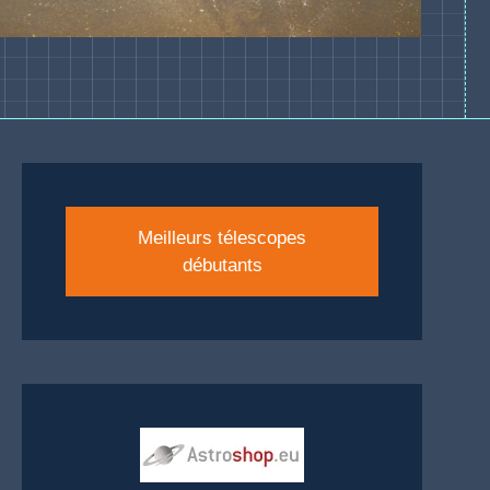
Meilleurs télescopes
débutants