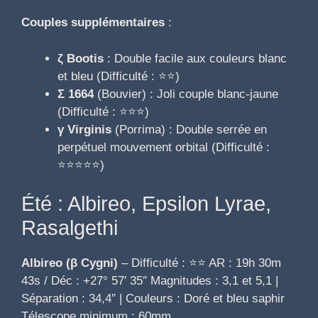
Couples supplémentaires
:
ζ Bootis
: Double facile aux couleurs blanc
et bleu (Difficulté : ⭐⭐)
Σ 1664
(Bouvier) : Joli couple blanc-jaune
(Difficulté : ⭐⭐⭐)
γ Virginis
(Porrima) : Double serrée en
perpétuel mouvement orbital (Difficulté :
⭐⭐⭐⭐⭐)
Été : Albireo, Epsilon Lyrae,
Rasalgethi
Albireo (β Cygni)
– Difficulté : ⭐⭐ AR : 19h 30m
43s / Déc : +27° 57′ 35″ Magnitudes : 3,1 et 5,1 |
Séparation : 34,4″ | Couleurs : Doré et bleu saphir
Télescope minimum : 60mm