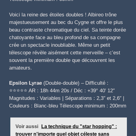
Voici la reine des étoiles doubles ! Albireo trône
majestueusement au bec du Cygne et offre le plus
beau contraste chromatique du ciel. Sa teinte dorée
chatoyante face au bleu profond de sa compagne
crée un spectacle inoubliable. Même un petit
télescope révèle aisément cette merveille – c’est
souvent la première double que découvrent les
amateurs.
Epsilon Lyrae
(Double-double) – Difficulté :
⭐⭐⭐⭐⭐ AR : 18h 44m 20s / Déc : +39° 40′ 12″
Magnitudes : Variables | Séparations : 2,3″ et 2,6″ |
Couleurs : Blanc-bleu Télescope minimum : 200mm
Voir aussi
La technique du "star hopping" :
trouver n'importe quel objet céleste sans