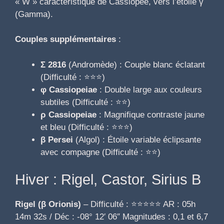
« W » caractéristique de Cassiopée, vers l’étoile γ
(Gamma).
Couples supplémentaires
:
Σ 2816
(Andromède) : Couple blanc éclatant
(Difficulté : ⭐⭐⭐)
φ Cassiopeiae
: Double large aux couleurs
subtiles (Difficulté : ⭐⭐)
ρ Cassiopeiae
: Magnifique contraste jaune
et bleu (Difficulté : ⭐⭐⭐)
β Persei
(Algol) : Étoile variable éclipsante
avec compagne (Difficulté : ⭐⭐)
Hiver : Rigel, Castor, Sirius B
Rigel (β Orionis)
– Difficulté : ⭐⭐⭐⭐⭐ AR : 05h
14m 32s / Déc : -08° 12′ 06″ Magnitudes : 0,1 et 6,7